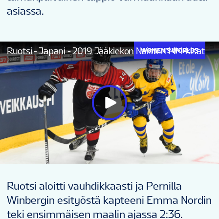
asiassa.
Ruotsi - Japani - 2019 Jääkiekon Naisten MM-kisat
WOMEN'S WORLDS
Ruotsi aloitti vauhdikkaasti ja Pernilla
Winbergin esityöstä kapteeni Emma Nordin
teki ensimmäisen maalin ajassa 2:36.