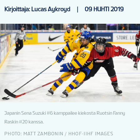
UUTISET
Kirjoittaja: Lucas Aykroyd
|
09 HUHTI 2019
TILASTOT
GALLERIAT
SIJOITUKSET
FI
Japanin Sena Suzuki #6 kamppailee kiekosta Ruotsin Fanny
Raskin #20 kanssa.
PHOTO: MATT ZAMBONIN / HHOF-IIHF IMAGES