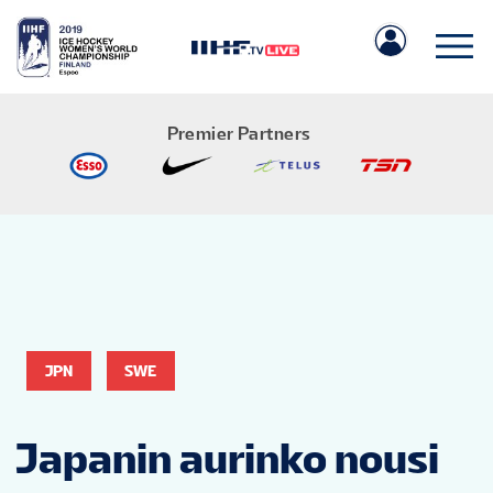
Premier Partners
IIHF.COM
PELIT
JPN
SWE
JOUKKUEET
Japanin aurinko nousi