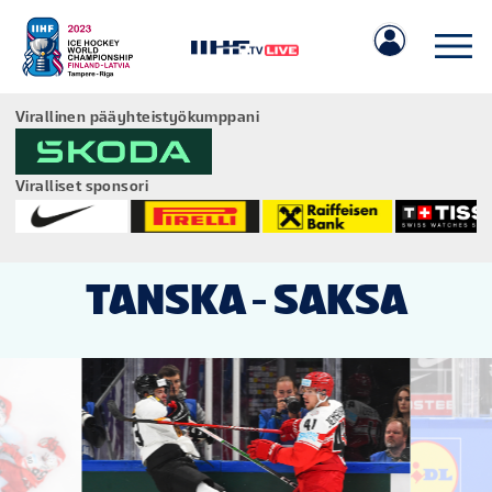
Virallinen pääyhteistyökumppani
Viralliset sponsori
IIHF.COM
TANSKA - SAKSA
PELIT
JOUKKUEET