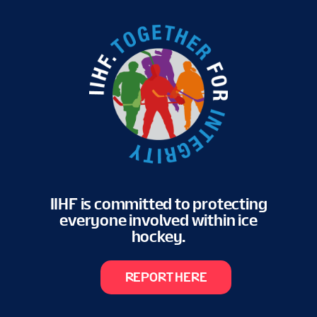
VAPAAEHTOISET
KISAINFO
FI
IIHF is committed to protecting
everyone involved within ice
hockey.
REPORT HERE