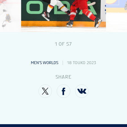
UUTISET
TILASTOT
1
OF
57
GALLERIAT
MEN’S WORLDS
18 TOUKO 2023
SIJOITUKSET
SHARE
LIPUT
FAN GUIDE