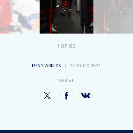
UUTISET
TILASTOT
1
OF
68
GALLERIAT
MEN’S WORLDS
25 TOUKO 2023
SIJOITUKSET
SHARE
LIPUT
FAN GUIDE