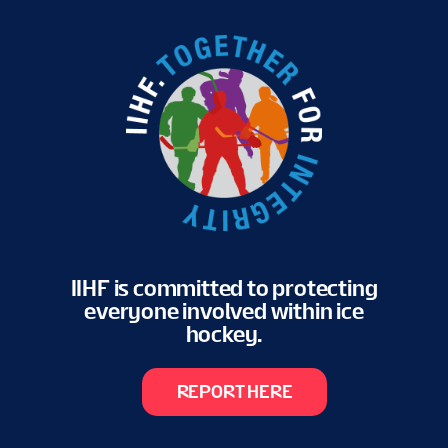
VAPAAEHTOISET
KISAINFO
FI
IIHF is committed to protecting
everyone involved within ice
hockey.
REPORT HERE