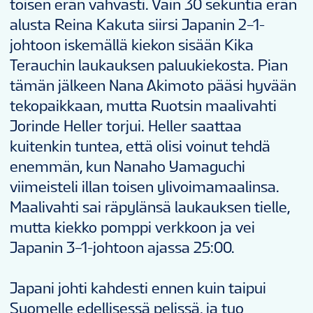
toisen erän vahvasti. Vain 30 sekuntia erän
alusta Reina Kakuta siirsi Japanin 2–1-
johtoon iskemällä kiekon sisään Kika
Terauchin laukauksen paluukiekosta. Pian
tämän jälkeen Nana Akimoto pääsi hyvään
tekopaikkaan, mutta Ruotsin maalivahti
Jorinde Heller torjui. Heller saattaa
kuitenkin tuntea, että olisi voinut tehdä
enemmän, kun Nanaho Yamaguchi
viimeisteli illan toisen ylivoimamaalinsa.
Maalivahti sai räpylänsä laukauksen tielle,
mutta kiekko pomppi verkkoon ja vei
Japanin 3–1-johtoon ajassa 25:00.
Japani johti kahdesti ennen kuin taipui
Suomelle edellisessä pelissä, ja tuo