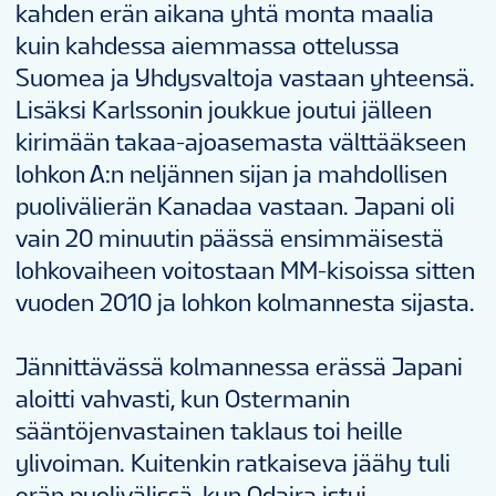
kahden erän aikana yhtä monta maalia
kuin kahdessa aiemmassa ottelussa
Suomea ja Yhdysvaltoja vastaan yhteensä.
Lisäksi Karlssonin joukkue joutui jälleen
kirimään takaa-ajoasemasta välttääkseen
lohkon A:n neljännen sijan ja mahdollisen
puolivälierän Kanadaa vastaan. Japani oli
vain 20 minuutin päässä ensimmäisestä
lohkovaiheen voitostaan MM-kisoissa sitten
vuoden 2010 ja lohkon kolmannesta sijasta.
Jännittävässä kolmannessa erässä Japani
aloitti vahvasti, kun Ostermanin
sääntöjenvastainen taklaus toi heille
ylivoiman. Kuitenkin ratkaiseva jäähy tuli
erän puolivälissä, kun Odaira istui