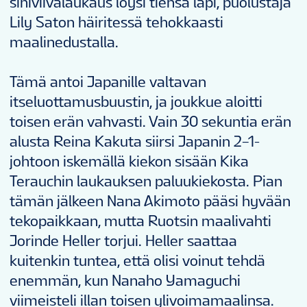
siniviivalaukaus löysi tiensä läpi, puolustaja
Lily Saton häiritessä tehokkaasti
maalinedustalla.
Tämä antoi Japanille valtavan
itseluottamusbuustin, ja joukkue aloitti
toisen erän vahvasti. Vain 30 sekuntia erän
alusta Reina Kakuta siirsi Japanin 2–1-
johtoon iskemällä kiekon sisään Kika
Terauchin laukauksen paluukiekosta. Pian
tämän jälkeen Nana Akimoto pääsi hyvään
tekopaikkaan, mutta Ruotsin maalivahti
Jorinde Heller torjui. Heller saattaa
kuitenkin tuntea, että olisi voinut tehdä
enemmän, kun Nanaho Yamaguchi
viimeisteli illan toisen ylivoimamaalinsa.