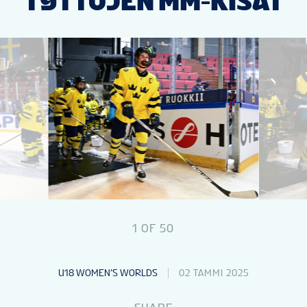
TYTTÖJEN MM-KISAT
1
OF
50
U18 WOMEN’S WORLDS
02 TAMMI 2025