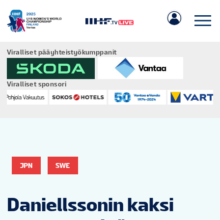
Viralliset pääyhteistyökumppanit
Viralliset sponsori
IIHF.COM
PELIT
JPN
SWE
JOUKKUEET
Daniellssonin kaksi