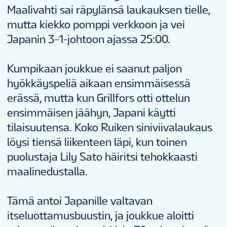
Maalivahti sai räpylänsä laukauksen tielle,
mutta kiekko pomppi verkkoon ja vei
Japanin 3–1-johtoon ajassa 25:00.
Kumpikaan joukkue ei saanut paljon
hyökkäyspeliä aikaan ensimmäisessä
erässä, mutta kun Grillfors otti ottelun
ensimmäisen jäähyn, Japani käytti
tilaisuutensa. Koko Ruiken siniviivalaukaus
löysi tiensä liikenteen läpi, kun toinen
puolustaja Lily Sato häiritsi tehokkaasti
maalinedustalla.
Tämä antoi Japanille valtavan
itseluottamusbuustin, ja joukkue aloitti