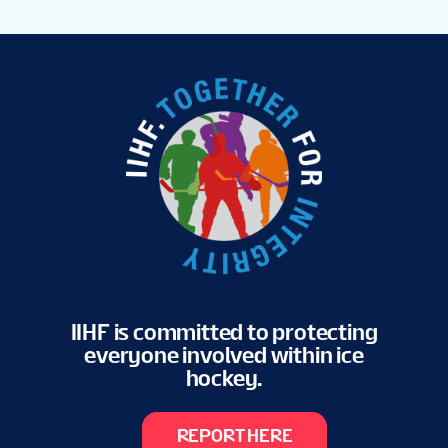
IIHF is committed to protecting
everyone involved within ice
hockey.
REPORT HERE