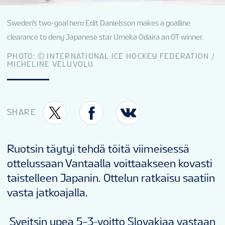
KISAINFO
Sweden's two-goal hero Edit Danielsson makes a goalline
clearance to deny Japanese star Umeka Odaira an OT winner.
FI
PHOTO: © INTERNATIONAL ICE HOCKEY FEDERATION /
MICHELINE VELUVOLU
SHARE
Ruotsin täytyi tehdä töitä viimeisessä
ottelussaan Vantaalla voittaakseen kovasti
taistelleen Japanin. Ottelun ratkaisu saatiin
vasta jatkoajalla.
Sveitsin upea 5–3-voitto Slovakiaa vastaan