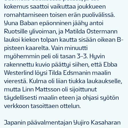
kokemus saattoi vaikuttaa joukkueen
romahtamiseen toisen erän puolivälissä.
Yuna Baban epäonninen jäähy antoi
Ruotsille ylivoiman, ja Matilda Ostermann
laukoi kiekon tolpan kautta sisään oikean B-
pisteen kaarelta. Vain minuutti
myöhemmin peli oli tasan 3–3. Hyvin
rakennettu kuvio päättyi siihen, että Ebba
Westerlind löysi Tilda Edsmanin maalin
vierestä. Kulma oli liian tiukka laukaukselle,
mutta Linn Mattsson oli sijoittunut
täydellisesti maalin eteen ja ohjasi syötön
verkkoon tasoittaen ottelun.
Japanin päävalmentajan Yujiro Kasaharan