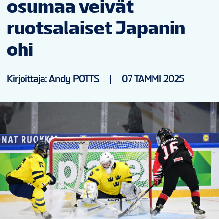
osumaa veivät
UUTISET
ruotsalaiset Japanin
TILASTOT
ohi
GALLERIAT
Kirjoittaja: Andy POTTS
|
07 TAMMI 2025
SIJOITUKSET
LIPUT
VENUES