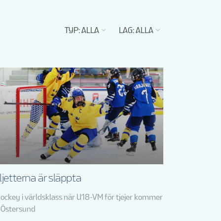
TYP
:
ALLA
LAG
:
ALLA
ljetterna är släppta
hockey i världsklass när U18-VM för tjejer kommer
ll Östersund