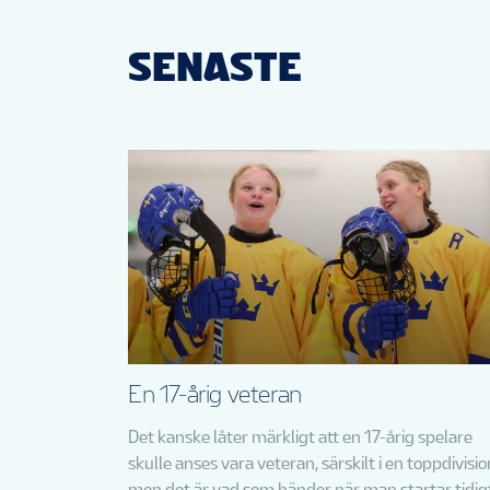
SENASTE
En 17-årig veteran
Det kanske låter märkligt att en 17-årig spelare
skulle anses vara veteran, särskilt i en toppdivisio
men det är vad som händer när man startar tidig