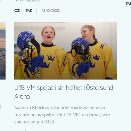
SW
CZE
SWE
15 NOV 2022
U18-VM spelas i sin helhet i Östersund
Arena
n
k
Svenska Ishockeyförbundet meddelar idag en
förändring av spelort för U18-VM för damer, som
spelas i januari 2023.