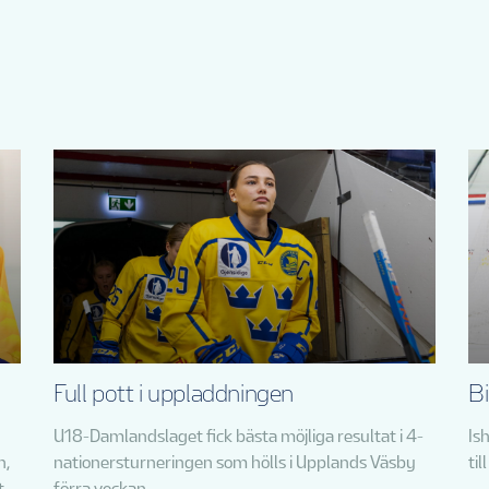
Full pott i uppladdningen
Bi
U18-Damlandslaget fick bästa möjliga resultat i 4-
Is
n,
nationersturneringen som hölls i Upplands Väsby
ti
t.
förra veckan.