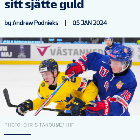
sitt sjätte guld
NYHETER
by Andrew Podnieks
|
05 JAN 2024
STATISTIK
MEDIA
STÄLLNING
BILJETTER
HÅLLBARHET
PHOTO: CHRIS TANOUYE/IIHF