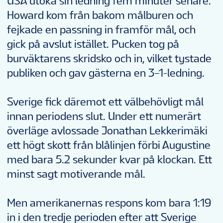
USA utöka sin ledning fem minuter senare.
Howard kom från bakom målburen och
fejkade en passning in framför mål, och
gick på avslut istället. Pucken tog på
burväktarens skridsko och in, vilket tystade
publiken och gav gästerna en 3–1-ledning.
Sverige fick däremot ett välbehövligt mål
innan periodens slut. Under ett numerärt
överläge avlossade Jonathan Lekkerimäki
ett högt skott från blålinjen förbi Augustine
med bara 5.2 sekunder kvar på klockan. Ett
minst sagt motiverande mål.
Men amerikanernas respons kom bara 1:19
in i den tredje perioden efter att Sverige