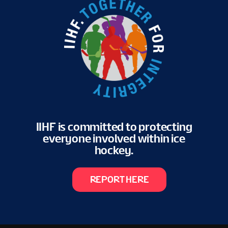
IIHF is committed to protecting
everyone involved within ice
hockey.
REPORT HERE