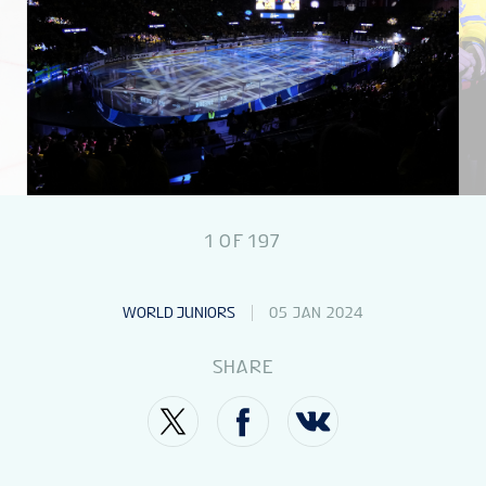
1
OF
197
WORLD JUNIORS
05 JAN 2024
SHARE