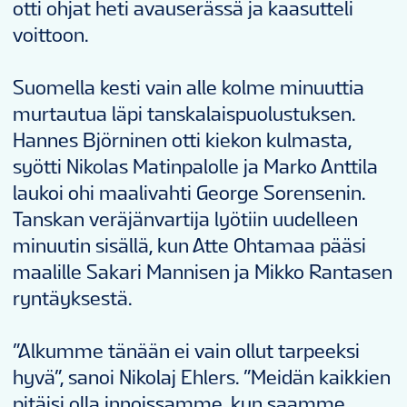
otti ohjat heti avauserässä ja kaasutteli
voittoon.
Suomella kesti vain alle kolme minuuttia
murtautua läpi tanskalaispuolustuksen.
Hannes Björninen otti kiekon kulmasta,
syötti Nikolas Matinpalolle ja Marko Anttila
laukoi ohi maalivahti George Sorensenin.
Tanskan veräjänvartija lyötiin uudelleen
minuutin sisällä, kun Atte Ohtamaa pääsi
maalille Sakari Mannisen ja Mikko Rantasen
ryntäyksestä.
”Alkumme tänään ei vain ollut tarpeeksi
hyvä”, sanoi Nikolaj Ehlers. ”Meidän kaikkien
pitäisi olla innoissamme, kun saamme