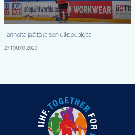
Tarinoita jäältä ja sen ulkopuolelta
27 TOUKO 2023