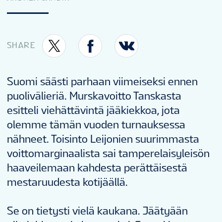
VAPAAEHTOISET
KISAINFO
SHARE
FI
Suomi säästi parhaan viimeiseksi ennen
puolivälieriä. Murskavoitto Tanskasta
esitteli viehättävintä jääkiekkoa, jota
olemme tämän vuoden turnauksessa
nähneet. Toisinto Leijonien suurimmasta
voittomarginaalista sai tamperelaisyleisön
haaveilemaan kahdesta perättäisestä
mestaruudesta kotijäällä.
Se on tietysti vielä kaukana. Jäätyään