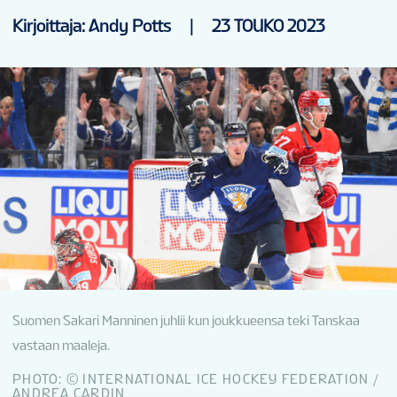
UUTISET
Kirjoittaja: Andy Potts
|
23 TOUKO 2023
TILASTOT
GALLERIAT
SIJOITUKSET
LIPUT
Suomen Sakari Manninen juhlii kun joukkueensa teki Tanskaa
FAN GUIDE
vastaan maaleja.
PHOTO: © INTERNATIONAL ICE HOCKEY FEDERATION /
ANDREA CARDIN