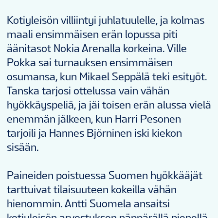
Kotiyleisön villiintyi juhlatuulelle, ja kolmas
maali ensimmäisen erän lopussa piti
äänitasot Nokia Arenalla korkeina. Ville
Pokka sai turnauksen ensimmäisen
osumansa, kun Mikael Seppälä teki esityöt.
Tanska tarjosi ottelussa vain vähän
hyökkäyspeliä, ja jäi toisen erän alussa vielä
enemmän jälkeen, kun Harri Pesonen
tarjoili ja Hannes Björninen iski kiekon
sisään.
Paineiden poistuessa Suomen hyökkääjät
tarttuivat tilaisuuteen kokeilla vähän
hienommin. Antti Suomela ansaitsi
kotiyleisön arvostuksen näppärällä pienellä