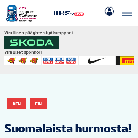
Virallinen pääyhteistyökumppani
Viralliset sponsori
IIHF.COM
PELIT
DEN
FIN
JOUKKUEET
Suomalaista hurmosta!