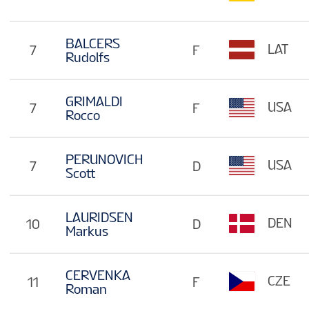
BALCERS
LAT
7
F
Rudolfs
GRIMALDI
USA
7
F
Rocco
PERUNOVICH
USA
7
D
Scott
LAURIDSEN
DEN
10
D
Markus
CERVENKA
CZE
11
F
Roman