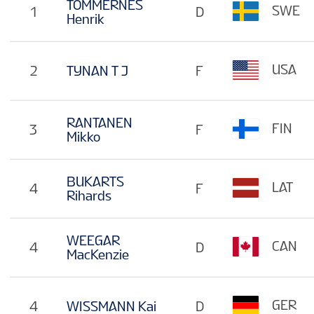
TOMMERNES
SWE
1
D
Henrik
USA
2
TYNAN T J
F
RANTANEN
FIN
3
F
Mikko
BUKARTS
LAT
4
F
Rihards
WEEGAR
CAN
4
D
MacKenzie
GER
4
WISSMANN Kai
D