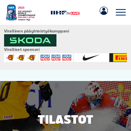
Virallinen pääyhteistyökumppani
Viralliset sponsori
IIHF.COM
PELIT
JOUKKUEET
TILASTOT