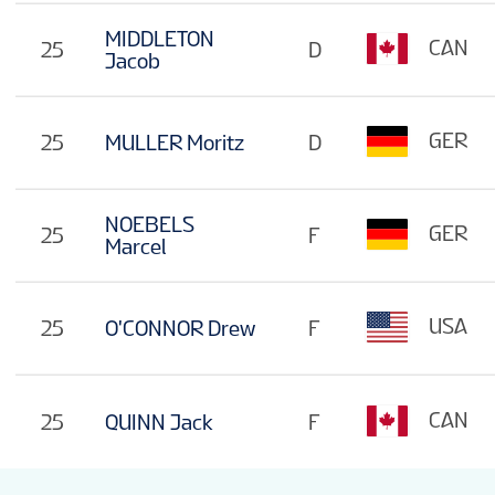
MIDDLETON
CAN
25
D
Jacob
GER
25
MULLER Moritz
D
NOEBELS
GER
25
F
Marcel
USA
25
O'CONNOR Drew
F
CAN
25
QUINN Jack
F