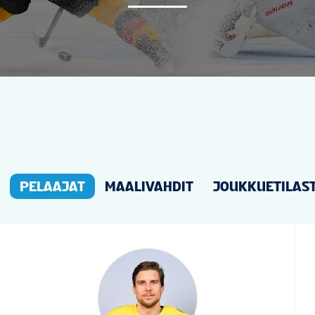
UUTISET
TILASTOT
GALLERIAT
SIJOITUKSET
PELAAJAT
MAALIVAHDIT
JOUKKUETILAS
LIPUT
FAN GUIDE