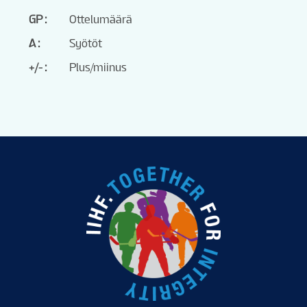
GP
Ottelumäärä
A
Syötöt
+/-
Plus/miinus