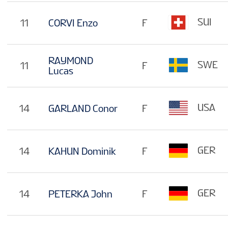
SUI
11
CORVI Enzo
F
RAYMOND
SWE
11
F
Lucas
USA
14
GARLAND Conor
F
GER
14
KAHUN Dominik
F
GER
14
PETERKA John
F