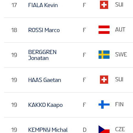
SUI
17
FIALA Kevin
F
AUT
18
ROSSI Marco
F
BERGGREN
SWE
19
F
Jonatan
SUI
19
HAAS Gaetan
F
FIN
19
KAKKO Kaapo
F
CZE
19
KEMPNY Michal
D