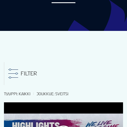
UUTISET
TILASTOT
GALLERIAT
SIJOITUKSET
FILTER
LIPUT
TYYPPI
:
KAIKKI
JOUKKUE
:
SVEITSI
FAN GUIDE