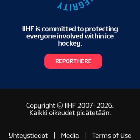
IIHF is committed to protecting
everyone involved within ice
hockey.
REPORT HERE
Copyright © IIHF 2007- 2026.
Kaikki oikeudet pidätetään.
Yhteystiedot
Media
Terms of Use