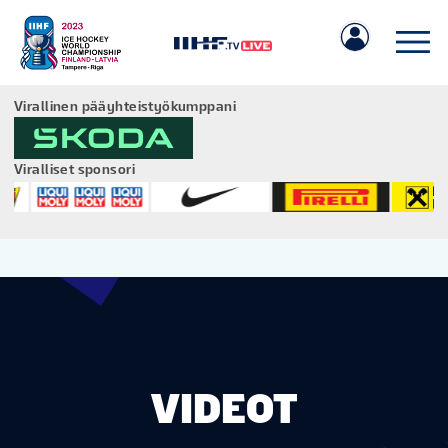
Virallinen pääyhteistyökumppani
Viralliset sponsori
IIHF.COM
PELIT
JOUKKUEET
VIDEOT