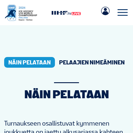
NÄIN PELATAAN
PELAAJIEN NIMEÄMINEN
IIHF.COM
PELIT
NÄIN PELATAAN
JOUKKUEET
Turnaukseen osallistuvat kymmenen
joukkuetta on jaettu alkusarjassa kahteen