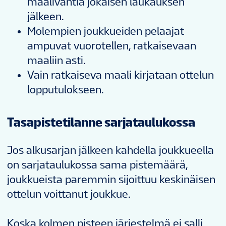
maalivahtia jokaisen laukauksen
jälkeen.
Molempien joukkueiden pelaajat
ampuvat vuorotellen, ratkaisevaan
maaliin asti.
Vain ratkaiseva maali kirjataan ottelun
lopputulokseen.
Tasapistetilanne sarjataulukossa
Jos alkusarjan jälkeen kahdella joukkueella
on sarjataulukossa sama pistemäärä,
joukkueista paremmin sijoittuu keskinäisen
ottelun voittanut joukkue.
Koska kolmen pisteen järjestelmä ei salli