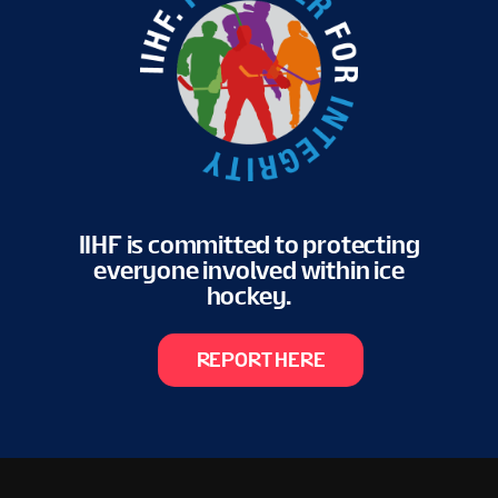
IIHF is committed to protecting
everyone involved within ice
hockey.
REPORT HERE