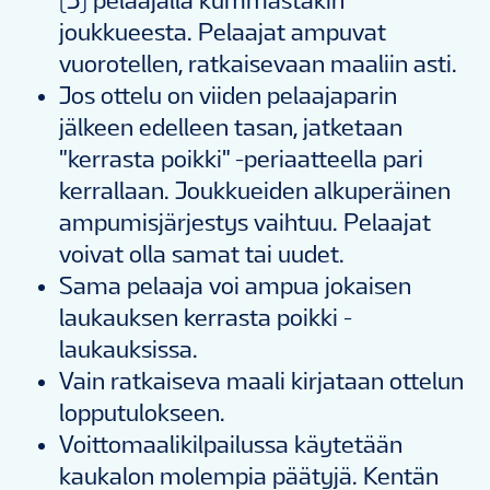
(5) pelaajalla kummastakin
joukkueesta. Pelaajat ampuvat
vuorotellen, ratkaisevaan maaliin asti.
Jos ottelu on viiden pelaajaparin
jälkeen edelleen tasan, jatketaan
"kerrasta poikki" -periaatteella pari
kerrallaan. Joukkueiden alkuperäinen
ampumisjärjestys vaihtuu. Pelaajat
voivat olla samat tai uudet.
Sama pelaaja voi ampua jokaisen
laukauksen kerrasta poikki -
laukauksissa.
Vain ratkaiseva maali kirjataan ottelun
lopputulokseen.
Voittomaalikilpailussa käytetään
kaukalon molempia päätyjä. Kentän