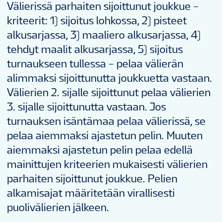
VENUES
Välierissä parhaiten sijoittunut joukkue –
kriteerit: 1) sijoitus lohkossa, 2) pisteet
alkusarjassa, 3) maaliero alkusarjassa, 4)
KISAINFO
tehdyt maalit alkusarjassa, 5) sijoitus
turnaukseen tullessa – pelaa välierän
alimmaksi sijoittunutta joukkuetta vastaan.
FI
Välierien 2. sijalle sijoittunut pelaa välierien
3. sijalle sijoittunutta vastaan. Jos
turnauksen isäntämaa pelaa välierissä, se
pelaa aiemmaksi ajastetun pelin. Muuten
aiemmaksi ajastetun pelin pelaa edellä
mainittujen kriteerien mukaisesti välierien
parhaiten sijoittunut joukkue. Pelien
alkamisajat määritetään virallisesti
puolivälierien jälkeen.