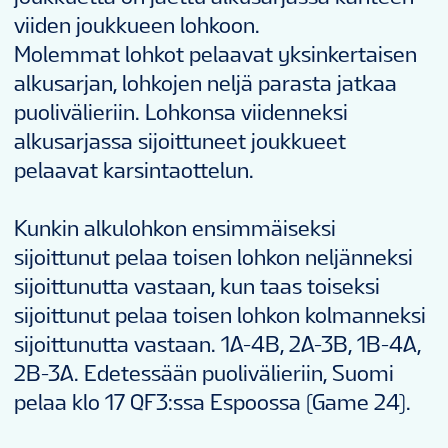
UUTISET
viiden joukkueen lohkoon.
Molemmat lohkot pelaavat yksinkertaisen
alkusarjan, lohkojen neljä parasta jatkaa
TILASTOT
puolivälieriin. Lohkonsa viidenneksi
alkusarjassa sijoittuneet joukkueet
GALLERIAT
pelaavat karsintaottelun.
Kunkin alkulohkon ensimmäiseksi
SIJOITUKSET
sijoittunut pelaa toisen lohkon neljänneksi
sijoittunutta vastaan, kun taas toiseksi
VIDEOS
sijoittunut pelaa toisen lohkon kolmanneksi
sijoittunutta vastaan. 1A-4B, 2A-3B, 1B-4A,
2B-3A. Edetessään puolivälieriin, Suomi
LIPUT
pelaa klo 17 QF3:ssa Espoossa (Game 24).