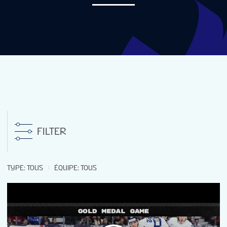
NOUVELLES
STATISTIQUES
MÉDIAS
CLASSEMENT
FILTER
INFOS SUR LE TOURNOI
TYPE
:
TOUS
ÉQUIPE
:
TOUS
FESTIVAL DES PARTISANS