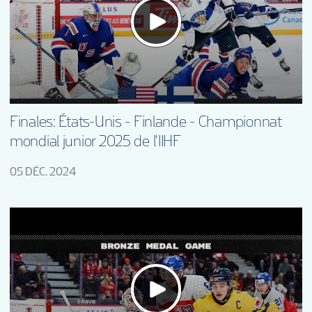
GUIDE POUR LES PARTISANS
BILLETS
PARTENAIRES
Finales: États-Unis - Finlande - Championnat
mondial junior 2025 de l'IIHF
FR
05 DÉC. 2024