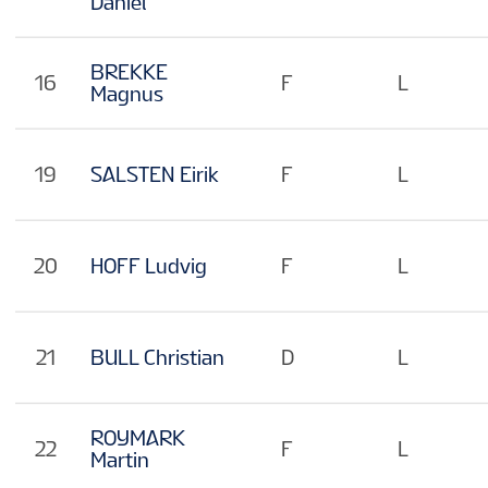
Daniel
EN
BREKKE
16
F
L
Magnus
19
SALSTEN Eirik
F
L
20
HOFF Ludvig
F
L
21
BULL Christian
D
L
ROYMARK
22
F
L
Martin