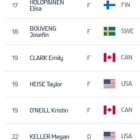
HOLOPAINEN
FIN
17
F
Elisa
BOUVENG
SWE
18
F
Josefin
CAN
19
CLARK Emily
F
USA
19
HEISE Taylor
F
CAN
19
O'NEILL Kristin
F
USA
22
KELLER Megan
D