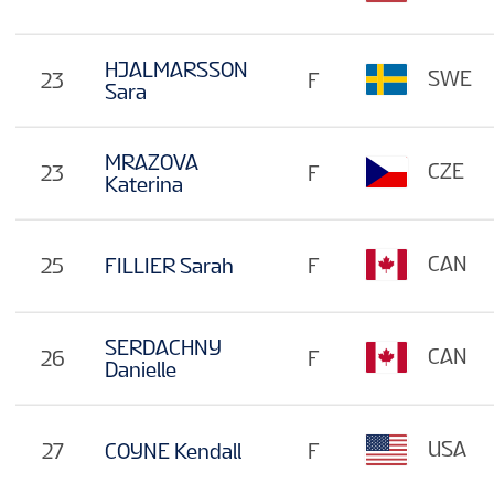
HJALMARSSON
SWE
23
F
Sara
MRAZOVA
CZE
23
F
Katerina
CAN
25
FILLIER Sarah
F
SERDACHNY
CAN
26
F
Danielle
USA
27
COYNE Kendall
F