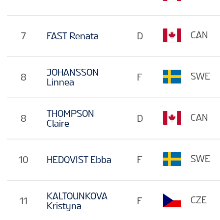
CAN
7
FAST Renata
D
JOHANSSON
SWE
8
F
Linnea
THOMPSON
CAN
8
D
Claire
SWE
10
HEDQVIST Ebba
F
KALTOUNKOVA
CZE
11
F
Kristyna