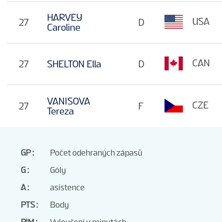
HARVEY
USA
27
D
Caroline
CAN
27
SHELTON Ella
D
VANISOVA
CZE
27
F
Tereza
GP
Počet odehraných zápasů
G
Góly
A
asistence
PTS
Body
PIM
Vyloučení v minutách