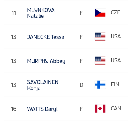
MLYNKOVA
CZE
11
F
Natalie
USA
13
JANECKE Tessa
F
USA
13
MURPHY Abbey
F
SAVOLAINEN
FIN
13
D
Ronja
CAN
16
WATTS Daryl
F