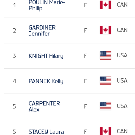
POULIN Marie-
CAN
1
F
Philip
GARDINER
CAN
2
F
Jennifer
USA
3
KNIGHT Hilary
F
USA
4
PANNEK Kelly
F
CARPENTER
USA
5
F
Alex
CAN
5
STACEY Laura
F