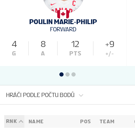
MÍSTO
POULIN MARIE-PHILIP
FAN GUIDE
FORWARD
4
8
12
+9
MASKOTKA
G
A
PTS
+/-
INFORMACE O TURNAJI
CZ
HRÁČI PODLE POČTU BODŮ
RNK
NAME
POS
TEAM