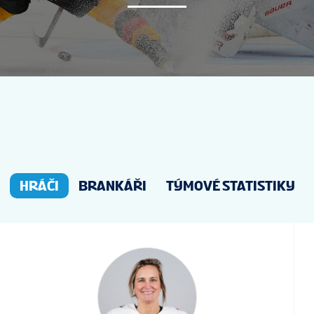
NOVINKY
STATISTIKY
MÉDIA
TABULKY
HRÁČI
BRANKÁŘI
TÝMOVÉ STATISTIKY
VIDEOS
VSTUPENKY