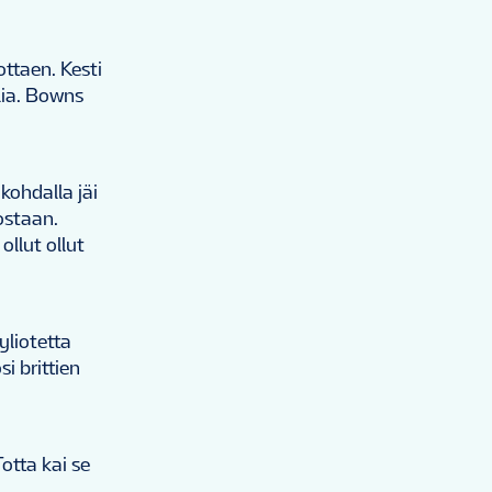
ottaen. Kesti
lia. Bowns
ohdalla jäi
ostaan.
llut ollut
yliotetta
i brittien
otta kai se