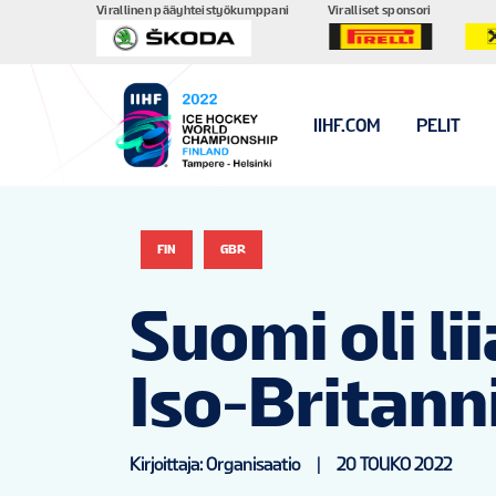
Virallinen pääyhteistyökumppani
Viralliset sponsori
IIHF.COM
PELIT
FIN
GBR
Suomi oli l
Iso-Britann
Kirjoittaja: Organisaatio
|
20 TOUKO 2022