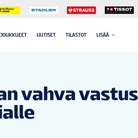
JOUKKUEET
UUTISET
TILASTOT
LISÄÄ
iian vahva vastus
ialle