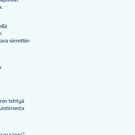
aa.
ellä
n
a siirrettiin
n
anin tehtyä
luistimesta
man sanoi.”