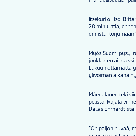
Itsekuri oli Iso-Bri
28 minuuttia, ennen
onnistui torjumaan 
Myös Suomi pysyi r
joukkueen ainoaksi.
Lukuun ottamatta yh
ylivoiman aikana hy
Mäenalanen teki viid
pelistä. Rajala viime
Dallas Ehrhardtista
“On paljon hyvää, m
on eri vastustaja, m