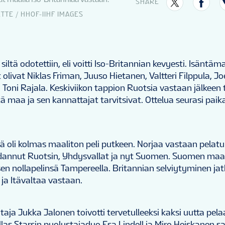
SHARE
TTE / HHOF-IIHF IMAGES
siltä odotettiin, eli voitti Iso-Britannian kevyesti. Isäntä
 olivat Niklas Friman, Juuso Hietanen, Valtteri Filppula, Jo
Toni Rajala. Keskiviikon tappion Ruotsia vastaan jälkeen
itä maa ja sen kannattajat tarvitsivat. Ottelua seurasi paika
ä oli kolmas maaliton peli putkeen. Norjaa vastaan pelatu
dannut Ruotsin, Yhdysvallat ja nyt Suomen. Suomen maali
sen nollapelinsä Tampereella. Britannian selviytyminen ja
 ja Itävaltaa vastaan.
a Jukka Jalonen toivotti tervetulleeksi kaksi uutta pela
las Starsin puolustajaduo Esa Lindell ja Miro Heiskanen s