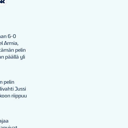
maan 6-0
el Armia,
 tämän pelin
n päällä yli
n pelin
vahti Jussi
tkoon riippuu
ajaa
aapuivat