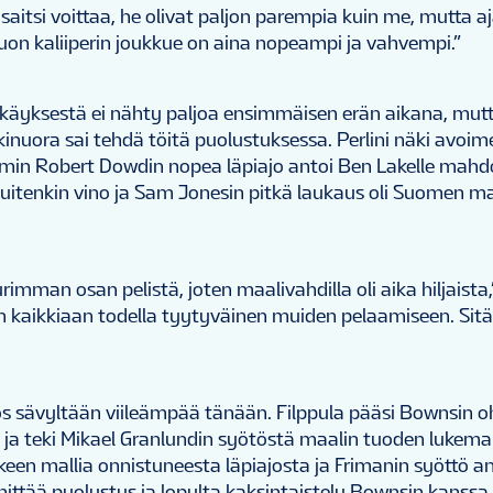
aitsi voittaa, he olivat paljon parempia kuin me, mutta aj
on kaliiperin joukkue on aina nopeampi ja vahvempi.”
käyksestä ei nähty paljoa ensimmäisen erän aikana, mutt
kinuora sai tehdä töitä puolustuksessa. Perlini näki avoi
min Robert Dowdin nopea läpiajo antoi Ben Lakelle mahdo
kuitenkin vino ja Sam Jonesin pitkä laukaus oli Suomen m
urimman osan pelistä, joten maalivahdilla oli aika hiljaista
n kaikkiaan todella tyytyväinen muiden pelaamiseen. Sitä
s sävyltään viileämpää tänään. Filppula pääsi Bownsin o
a ja teki Mikael Granlundin syötöstä maalin tuoden lukem
keen mallia onnistuneesta läpiajosta ja Frimanin syöttö an
ittää puolustus ja lopulta kaksintaistelu Bownsin kanssa