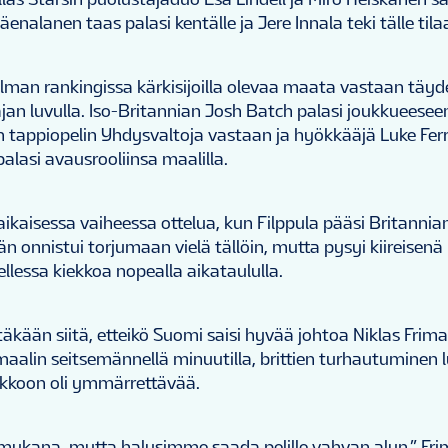
äenalanen taas palasi kentälle ja Jere Innala teki tälle til
ilman rankingissa kärkisijoilla olevaa maata vastaan täyd
an luvulla. Iso-Britannian Josh Batch palasi joukkueesee
n tappiopelin Yhdysvaltoja vastaan ja hyökkääjä Luke Ferrar
alasi avausrooliinsa maalilla.
ikaisessa vaiheessa ottelua, kun Filppula pääsi Britannia
n onnistui torjumaan vielä tällöin, mutta pysyi kiireisenä
llessa kiekkoa nopealla aikataululla.
stäkään siitä, etteikö Suomi saisi hyvää johtoa Niklas Frim
aalin seitsemännellä minuutilla, brittien turhautuminen 
kkoon oli ymmärrettävää.
a mukana, mutta halusimme saada pelille vahvan alun,” Fri