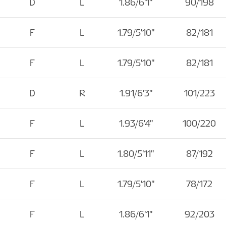
D
L
1.86/6'1''
90/198
F
L
1.79/5'10''
82/181
F
L
1.79/5'10''
82/181
D
R
1.91/6'3''
101/223
F
L
1.93/6'4''
100/220
F
L
1.80/5'11''
87/192
F
L
1.79/5'10''
78/172
F
L
1.86/6'1''
92/203