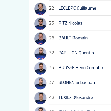
22
LECLERC Guillaume
25
RITZ Nicolas
26
BAULT Romain
32
PAPILLON Quentin
35
BUYSSE Henri Corentin
37
YLONEN Sebastian
42
TEXIER Alexandre