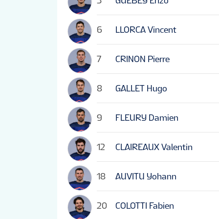
5
GUEBEY Enzo
6
LLORCA Vincent
7
CRINON Pierre
8
GALLET Hugo
9
FLEURY Damien
12
CLAIREAUX Valentin
18
AUVITU Yohann
20
COLOTTI Fabien