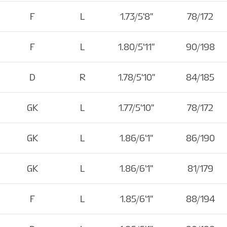
F
L
1.73/5'8''
78/172
F
L
1.80/5'11''
90/198
D
R
1.78/5'10''
84/185
GK
L
1.77/5'10''
78/172
GK
L
1.86/6'1''
86/190
GK
L
1.86/6'1''
81/179
F
L
1.85/6'1''
88/194