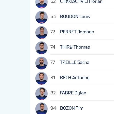
62
CHAKIACHVILI Florian
63
BOUDON Louis
72
PERRET Jordann
74
THIRY Thomas
77
TREILLE Sacha
81
RECH Anthony
82
FABRE Dylan
94
BOZON Tim