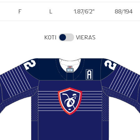
F
L
1.87/6'2''
88/194
KOTI
VIERAS