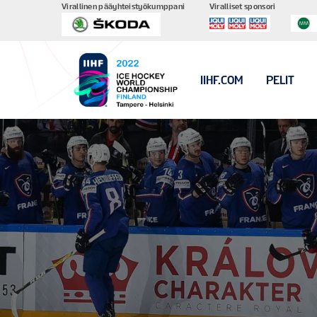
Virallinen pääyhteistyökumppani
Viralliset sponsori
IIHF.COM
PELIT