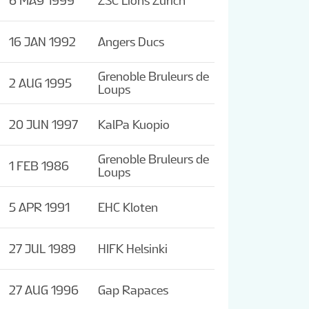
6 MAY 1999
ZSC Lions Zurich
16 JAN 1992
Angers Ducs
Grenoble Bruleurs de
2 AUG 1995
Loups
20 JUN 1997
KalPa Kuopio
Grenoble Bruleurs de
1 FEB 1986
Loups
5 APR 1991
EHC Kloten
27 JUL 1989
HIFK Helsinki
27 AUG 1996
Gap Rapaces