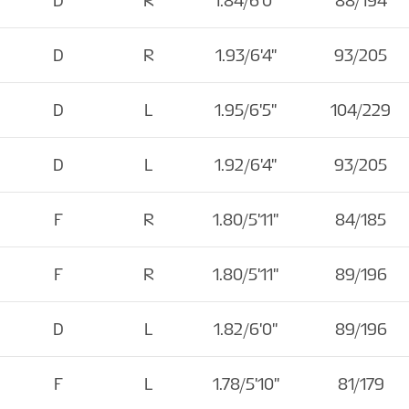
D
R
1.84/6'0''
88/194
D
R
1.93/6'4''
93/205
D
L
1.95/6'5''
104/229
D
L
1.92/6'4''
93/205
F
R
1.80/5'11''
84/185
F
R
1.80/5'11''
89/196
D
L
1.82/6'0''
89/196
F
L
1.78/5'10''
81/179