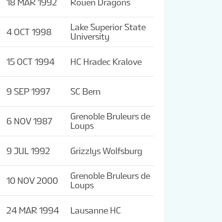
18 MAR 1992
Rouen Dragons
Lake Superior State
4 OCT 1998
University
15 OCT 1994
HC Hradec Kralove
9 SEP 1997
SC Bern
Grenoble Bruleurs de
6 NOV 1987
Loups
9 JUL 1992
Grizzlys Wolfsburg
Grenoble Bruleurs de
10 NOV 2000
Loups
24 MAR 1994
Lausanne HC