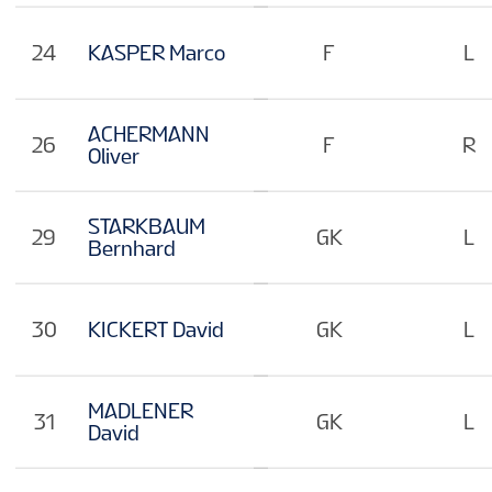
24
KASPER Marco
F
L
ACHERMANN
26
F
R
Oliver
STARKBAUM
29
GK
L
Bernhard
30
KICKERT David
GK
L
MADLENER
31
GK
L
David