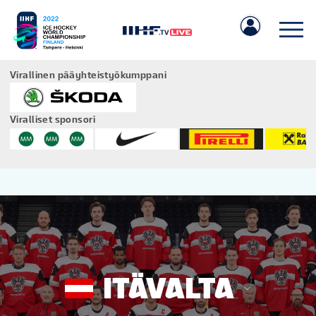
Virallinen pääyhteistyökumppani
Viralliset sponsori
IIHF.COM
PELIT
JOUKKUEET
ITÄVALTA