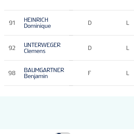
HEINRICH
91
D
L
Dominique
UNTERWEGER
92
D
L
Clemens
BAUMGARTNER
98
F
L
Benjamin