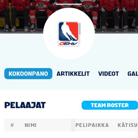
UUTISET
TILASTOT
GALLERIAT
SIJOITUKSET
KOKOONPANO
ARTIKKELIT
VIDEOT
GAL
LIPUT
PELAAJAT
TEAM ROSTER
SHOP
#
NIMI
PELIPAIKKA
KÄTIS