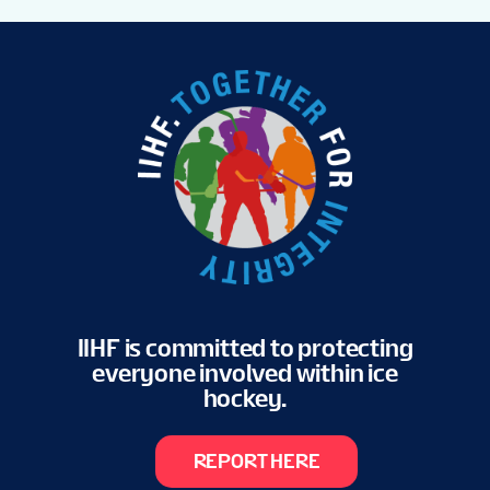
IIHF is committed to protecting
everyone involved within ice
hockey.
REPORT HERE