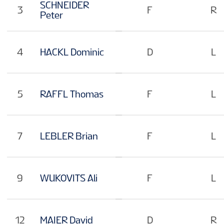
FANTASY
SCHNEIDER
3
F
R
Peter
PODCAST
4
HACKL Dominic
D
L
FAN GUIDE
5
RAFFL Thomas
F
L
VIRALLINEN KISAOHJELMA
7
LEBLER Brian
F
L
KISAINFO
9
WUKOVITS Ali
F
L
FI
12
MAIER David
D
R