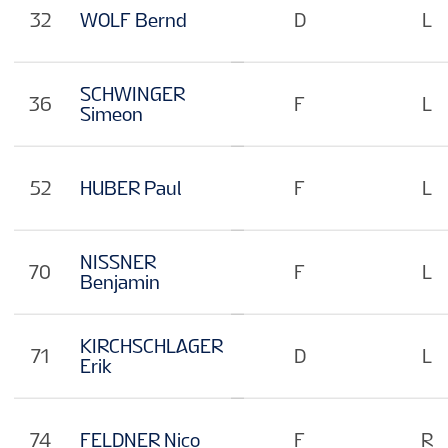
32
WOLF Bernd
D
L
SCHWINGER
36
F
L
Simeon
52
HUBER Paul
F
L
NISSNER
70
F
L
Benjamin
KIRCHSCHLAGER
71
D
L
Erik
74
FELDNER Nico
F
R