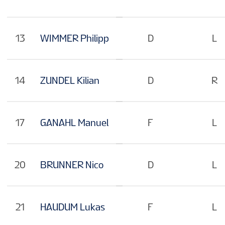
13
WIMMER Philipp
D
L
14
ZUNDEL Kilian
D
R
17
GANAHL Manuel
F
L
20
BRUNNER Nico
D
L
21
HAUDUM Lukas
F
L